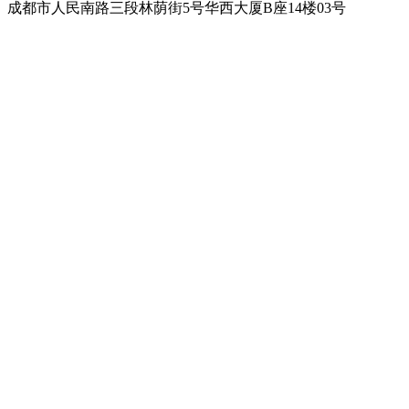
成都市人民南路三段林荫街5号华西大厦B座14楼03号
电话：
(028) 8545 8086
(028) 8543 1144
国际拨号：+
86 28 85458086
+86 28 85431144
（北京时间 UTC+8 周一至周五 9:30-17:00）
-
手机：
139 8052 8547
(微信同号)
国际
拨号
：
+86
139 8052 8547
-