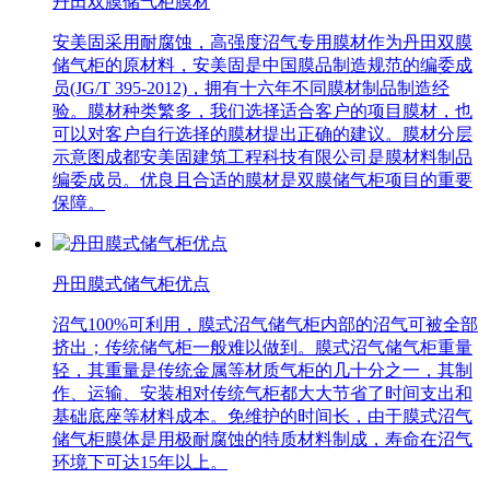
丹田双膜储气柜膜材
安美固采用耐腐蚀，高强度沼气专用膜材作为丹田双膜
储气柜的原材料，安美固是中国膜品制造规范的编委成
员(JG/T 395-2012)，拥有十六年不同膜材制品制造经
验。膜材种类繁多，我们选择适合客户的项目膜材，也
可以对客户自行选择的膜材提出正确的建议。膜材分层
示意图成都安美固建筑工程科技有限公司是膜材料制品
编委成员。优良且合适的膜材是双膜储气柜项目的重要
保障。
丹田膜式储气柜优点
沼气100%可利用，膜式沼气储气柜内部的沼气可被全部
挤出；传统储气柜一般难以做到。膜式沼气储气柜重量
轻，其重量是传统金属等材质气柜的几十分之一，其制
作、运输、安装相对传统气柜都大大节省了时间支出和
基础底座等材料成本。免维护的时间长，由于膜式沼气
储气柜膜体是用极耐腐蚀的特质材料制成，寿命在沼气
环境下可达15年以上。