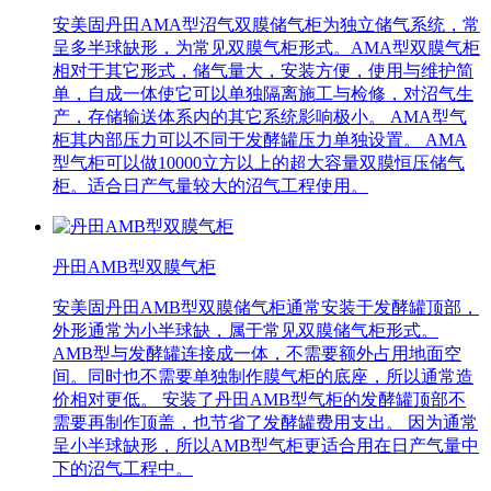
安美固丹田AMA型沼气双膜储气柜为独立储气系统，常
呈多半球缺形，为常见双膜气柜形式。AMA型双膜气柜
相对于其它形式，储气量大，安装方便，使用与维护简
单，自成一体使它可以单独隔离施工与检修，对沼气生
产，存储输送体系内的其它系统影响极小。 AMA型气
柜其内部压力可以不同于发酵罐压力单独设置。 AMA
型气柜可以做10000立方以上的超大容量双膜恒压储气
柜。适合日产气量较大的沼气工程使用。
丹田AMB型双膜气柜
安美固丹田AMB型双膜储气柜通常安装于发酵罐顶部，
外形通常为小半球缺，属于常见双膜储气柜形式。
AMB型与发酵罐连接成一体，不需要额外占用地面空
间。同时也不需要单独制作膜气柜的底座，所以通常造
价相对更低。 安装了丹田AMB型气柜的发酵罐顶部不
需要再制作顶盖，也节省了发酵罐费用支出。 因为通常
呈小半球缺形，所以AMB型气柜更适合用在日产气量中
下的沼气工程中。