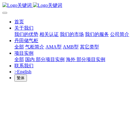
首页
关于我们
我们的优势
相关认证
我们的市场
我们的服务
公司简介
丹田储气柜
全部
气柜简介
AMA型
AMB型
其它类型
项目实例
全部
国内 部分项目实例
海外 部分项目实例
联系我们
>English
繁体