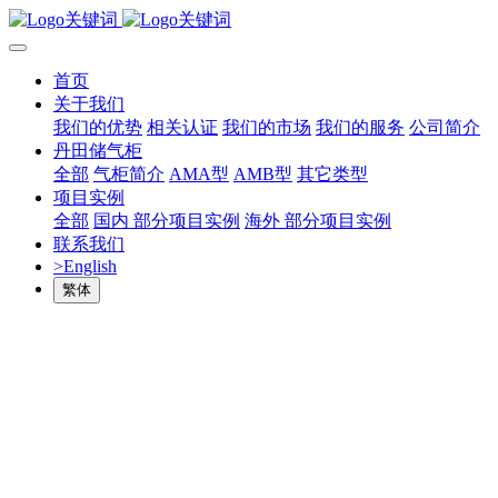
首页
关于我们
我们的优势
相关认证
我们的市场
我们的服务
公司简介
丹田储气柜
全部
气柜简介
AMA型
AMB型
其它类型
项目实例
全部
国内 部分项目实例
海外 部分项目实例
联系我们
>English
繁体