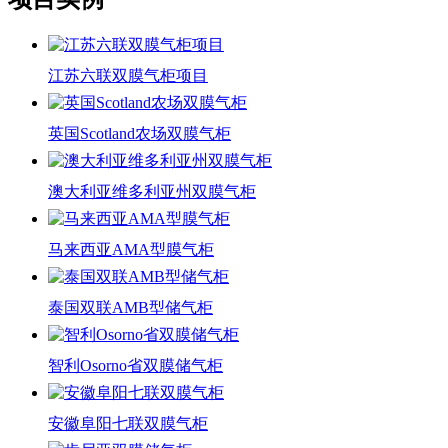
江苏六联双膜气柜项目
英国Scotland农场双膜气柜
澳大利亚维多利亚州双膜气柜
马来西亚AMA型膜气柜
泰国双联AMB型储气柜
智利Osorno省双膜储气柜
安徽阜阳七联双膜气柜