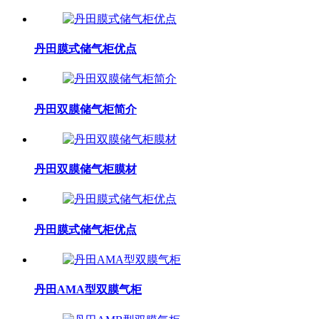
丹田膜式储气柜优点
丹田双膜储气柜简介
丹田双膜储气柜膜材
丹田膜式储气柜优点
丹田AMA型双膜气柜