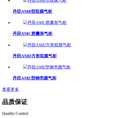
丹田AMB型双膜气柜
丹田AMC胶囊形气柜
丹田AMD方形双膜气柜
丹田AME型钢壳膜气柜
查看更多
品质保证
Quality Control